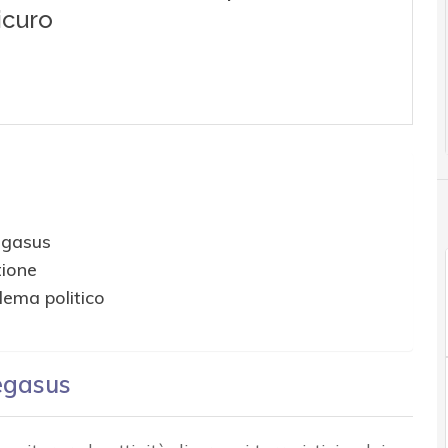
egasus
tione
lema politico
egasus