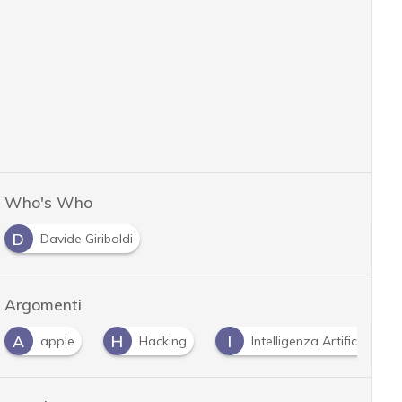
Who's Who
D
Davide Giribaldi
Argomenti
A
H
I
apple
Hacking
Intelligenza Artificiale