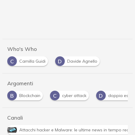
Who's Who
C
D
Camilla Guidi
Davide Agnello
Argomenti
B
C
D
Blockchain
cyber attack
doppia estor
Canali
Attacchi hacker e Malware: le ultime news in tempo reale 