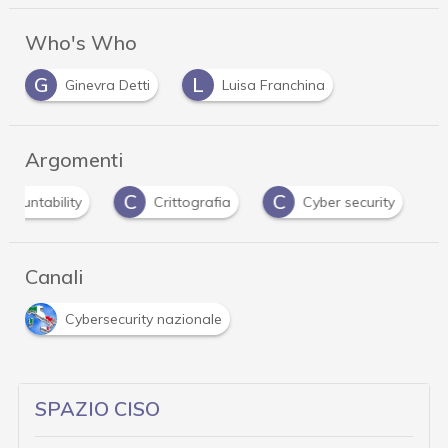
Who's Who
G
L
Ginevra Detti
Luisa Franchina
Argomenti
C
C
C
Crittografia
Cyber security
cyberwar
Canali
Cybersecurity nazionale
SPAZIO CISO