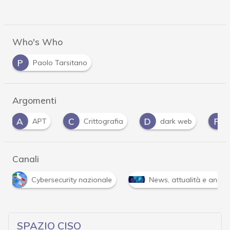
Who's Who
P
Paolo Tarsitano
Argomenti
C
D
F
Crittografia
dark web
fornitori
Canali
R
News, attualità e analisi Cyber sicurezza e privacy
SPAZIO CISO