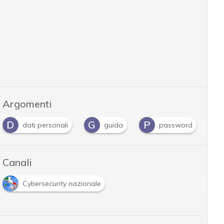
Argomenti
D
G
P
P
dati personali
guida
password
Canali
Cybersecurity nazionale