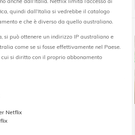
 anche dall’Italia. Netflix limita l’accesso ai
ca, quindi dall’Italia si vedrebbe il catalogo
namento e che è diverso da quello australiano.
 si può ottenere un indirizzo IP australiano e
ralia come se si fosse effettivamente nel Paese.
cui si diritto con il proprio abbonamento
x
er Netflix
lix