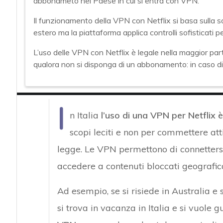
abbonameto nel Paese in cui si entra con VPN.
Il funzionamento della VPN con Netflix si basa sulla so
estero ma la piattaforma applica controlli sofisticati per 
L’uso delle VPN con Netflix è legale nella maggior parte
qualora non si disponga di un abbonamento: in caso di 
I
n Italia
l’uso di una VPN per Netflix è
scopi leciti e non per commettere atti
legge. Le VPN permettono di connettersi
accedere a contenuti bloccati geografi
Ad esempio, se si risiede in Australia e
si trova in vacanza in Italia e si vuole 