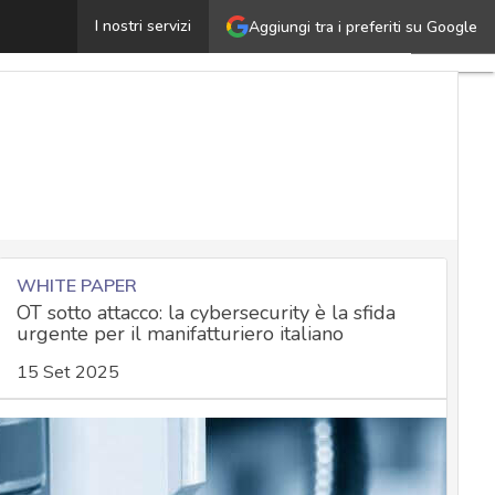
Migliori VPN per Netflix: ecco quando è legale
I nostri servizi
Aggiungi tra i preferiti su Google
Ultimi
articoli
Cybersecu
Nazionale
Malware
e
attacchi
Norme e
adeguame
WHITE PAPER
OT sotto attacco: la cybersecurity è la sfida
urgente per il manifatturiero italiano
Soluzioni
15 Set 2025
aziendali
Cultura
cyber
News,
attualità