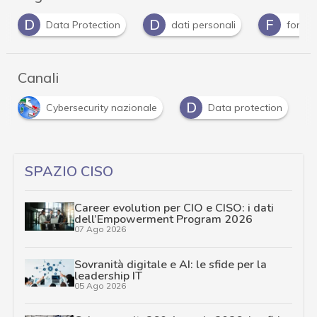
D
D
F
Data Protection
dati personali
formaz
Canali
D
Cybersecurity nazionale
Data protection
SPAZIO CISO
Career evolution per CIO e CISO: i dati
dell’Empowerment Program 2026
07 Ago 2026
Sovranità digitale e AI: le sfide per la
leadership IT
05 Ago 2026