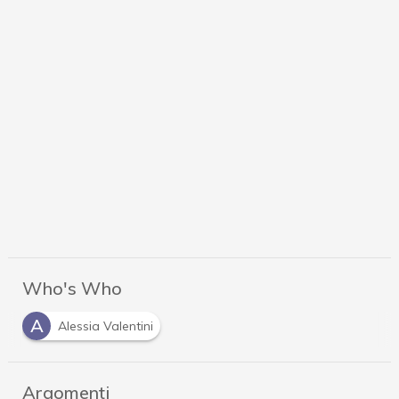
Who's Who
A
Alessia Valentini
Argomenti