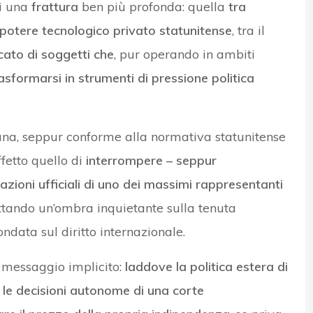
di una
frattura
ben più profonda: quella
tra
l potere tecnologico privato statunitense
, tra il
cato di soggetti che
, pur operando in ambiti
asformarsi in strumenti di pressione politica
icana, seppur conforme alla normativa statunitense
fetto quello di
interrompere – seppur
zioni ufficiali di uno dei massimi rappresentanti
ettando un’ombra inquietante sulla tenuta
ondata sul diritto internazionale.
l messaggio implicito:
laddove la politica estera di
 le decisioni autonome di una corte