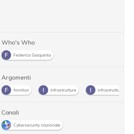
Who's Who
F
Federica Giaquinta
Argomenti
F
I
I
fornitori
infrastrutture
infrastrutture criti
Canali
Cybersecurity nazionale