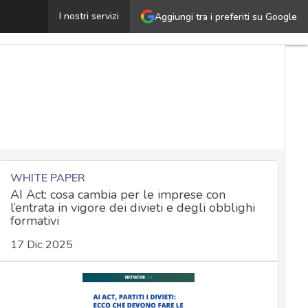
ill switch, la vera arma con cui Trump minaccia la sovra
I nostri servizi
Aggiungi tra i preferiti su Google
WHITE PAPER
AI Act: cosa cambia per le imprese con
l’entrata in vigore dei divieti e degli obblighi
formativi
17 Dic 2025