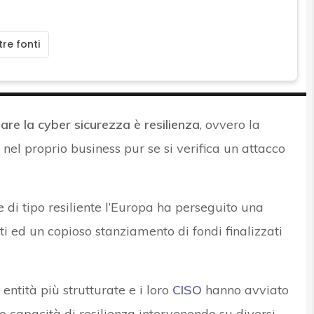
re fonti
are la cyber sicurezza è resilienza
, ovvero la
 nel proprio business pur se si verifica un attacco
e di tipo resiliente l’Europa ha perseguito una
ti ed un copioso stanziamento di fondi finalizzati
ntità più strutturate e i loro
CISO
hanno avviato
 capacità di resilienza intervenendo su diversi