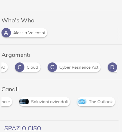
Who's Who
A
Alessia Valentini
Argomenti
C
C
D
Cloud
Cyber Resilience Act
Data Protect
Canali
onale
Soluzioni aziendali
The Outlook
SPAZIO CISO