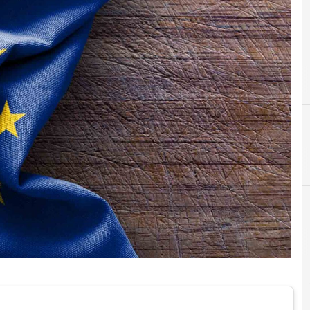
A
Applicazioni
CISO
Cybersecurity nazi