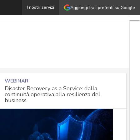
 fattori decisivi di un’organizzazione cyber resiliente
I nostri servizi
Aggiungi tra i preferiti su Google
Ultim
artico
Cyber
Nazi
Malw
e
attac
Norm
adeg
WEBINAR
Disaster Recovery as a Service: dalla
continuità operativa alla resilienza del
Soluz
business
azien
Cultu
cybe
News
attua