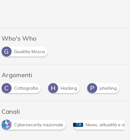
Who's Who
G
Giuditta Mosca
Argomenti
H
P
S
Hacking
phishing
spear phishing
…
Canali
News, attualità e analisi Cyber sicurezza e privacy
…