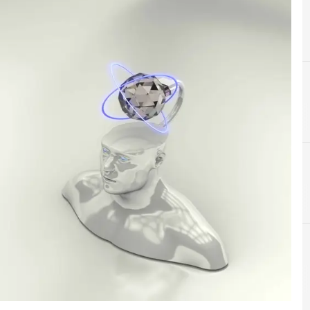
B
C
Big Data
Crittografia
po reale e gli approfondimenti
Cybersecurity nazionale