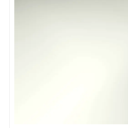
acy
Attacchi hacker e Malware: le ultime news in tem