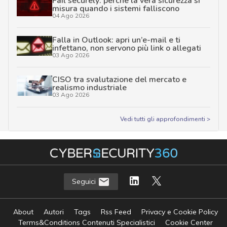
Fail securely: perché la vera sicurezza si
misura quando i sistemi falliscono
04 Ago 2026
Falla in Outlook: apri un’e-mail e ti
infettano, non servono più link o allegati
03 Ago 2026
CISO tra svalutazione del mercato e
realismo industriale
03 Ago 2026
Vedi tutti gli approfondimenti >
Seguici
About
Autori
Tags
Rss Feed
Privacy e Cookie Policy
Terms&Conditions Contenuti Specialistici
Cookie Center