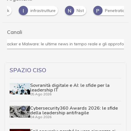
I
N
P
infrastrutture
Nist
Penetration test
Canali
Attacchi hacker e Malware: le ultime news in tempo reale 
SPAZIO CISO
Sovranità digitale e AI: le sfide per la
leadership IT
05 Ago 2026
Cybersecurity360 Awards 2026: le sfide
della leadership antifragile
04 Ago 2026