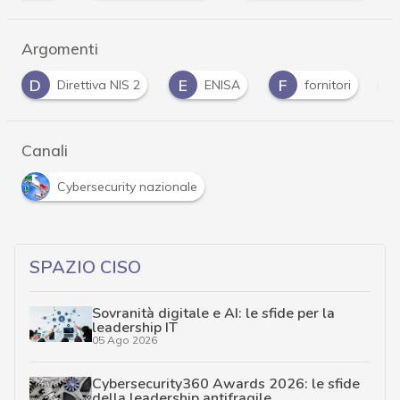
Argomenti
D
E
F
I
Direttiva NIS 2
ENISA
fornitori
Canali
Cybersecurity nazionale
SPAZIO CISO
Sovranità digitale e AI: le sfide per la
leadership IT
05 Ago 2026
Cybersecurity360 Awards 2026: le sfide
della leadership antifragile