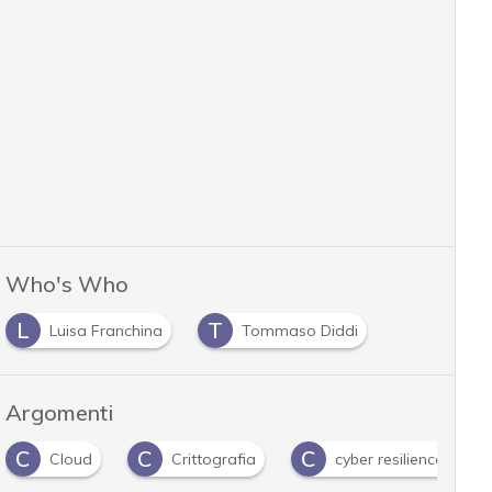
Who's Who
L
T
Luisa Franchina
Tommaso Diddi
Argomenti
C
C
C
Cloud
Crittografia
cyber resilience