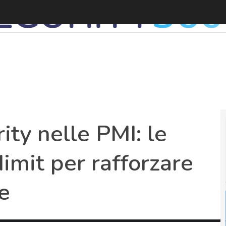
C
ity nelle PMI: le
imit per rafforzare
le