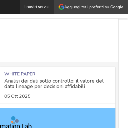
loud e cyber security nelle PMI: le nuove risorse del Mi
I nostri servizi
Aggiungi tra i preferiti su Google
WHITE PAPER
Analisi dei dati sotto controllo: il valore del
data lineage per decisioni affidabili
05 Ott 2025