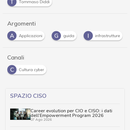
T
Tommaso Diddi
Argomenti
A
G
I
Applicazioni
guida
infrastrutture
Canali
C
Cultura cyber
SPAZIO CISO
Career evolution per CIO e CISO: i dati
dell’Empowerment Program 2026
07 Ago 2026