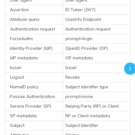
Assertion
ID Token (JWT)
Attribute query
UserInfo Endpoint
Authentication request
Authentication request
ForceAuthn
prompt=login
Identity Provider (IdP)
OpenID Provider (OP)
IdP metadata
OP metadata
Issuer
Issuer
Logout
Revoke
NameID policy
Subject identifier type
Passive Authentication
prompt=none
Service Provider (SP)
Relying Party (RP) or Client
SP metadata
RP or Client metadata
Subject
Subject Identifier
Attributes
Claims