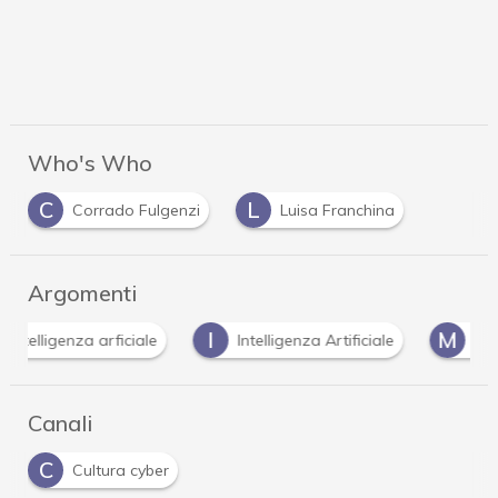
Who's Who
C
L
Corrado Fulgenzi
Luisa Franchina
Argomenti
I
M
P
Intelligenza Artificiale
malware
phish
Canali
C
Cultura cyber