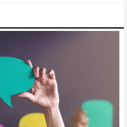
D
disinformazione
C
Cultura cyber