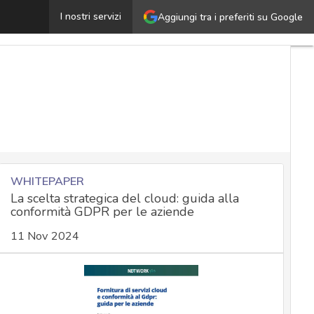
Libertà di espressione nell’era Trump: quale futuro per 
I nostri servizi
Aggiungi tra i preferiti su Google
WHITEPAPER
La scelta strategica del cloud: guida alla
conformità GDPR per le aziende
11 Nov 2024