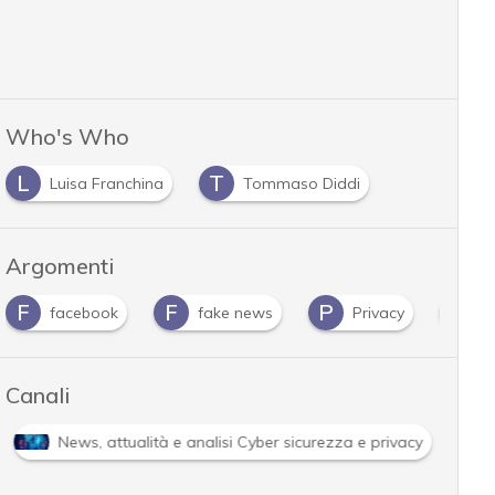
Who's Who
L
T
Luisa Franchina
Tommaso Diddi
Argomenti
F
F
P
R
facebook
fake news
Privacy
r
Canali
News, attualità e analisi Cyber sicurezza e privacy