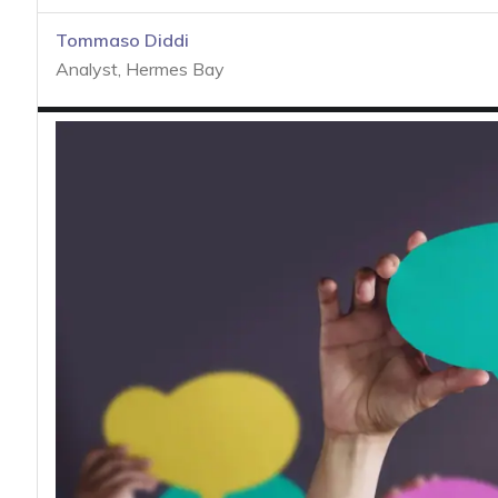
acy
Tommaso Diddi
Analyst, Hermes Bay