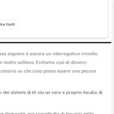
re fonti
possa sognare è ancora un interrogativo irrisolto,
 nostro sollievo. Evitiamo così di doverci
uccessiva su che cosa possa essere una pecora
o dei sistemi di IA sia un vero e proprio incubo di
che domanda, ma soprattutto di trovarsi nella