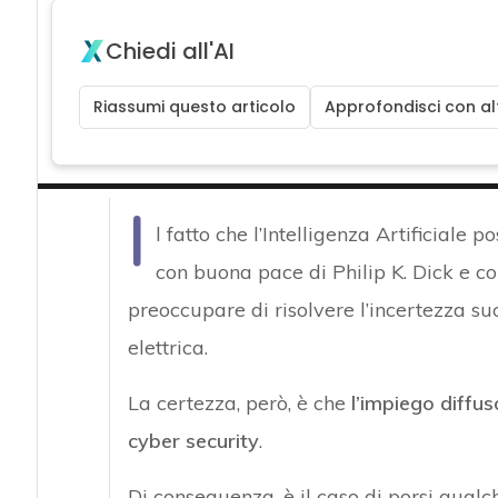
Chiedi all'AI
Riassumi questo articolo
Approfondisci con alt
I
l fatto che l’Intelligenza Artificiale 
con buona pace di Philip K. Dick e con
preoccupare di risolvere l’incertezza s
elettrica.
La certezza, però, è che
l’impiego diffus
cyber
security
.
Di conseguenza, è il caso di porsi qual