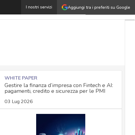
’IA nelle battaglie di cyber security
I nostri servizi
Aggiungi tra i preferiti su Google
Ultimi
articoli
Cybersecurity
Nazionale
Malware
e
attacchi
Norme e
adeguamenti
WHITE PAPER
Gestire la finanza d’impresa con Fintech e AI:
pagamenti, credito e sicurezza per le PMI
Soluzioni
03 Lug 2026
aziendali
Cultura
cyber
News,
attualità