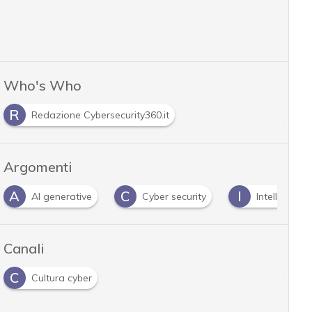
Who's Who
R
Redazione Cybersecurity360.it
Argomenti
A
C
I
AI generative
Cyber security
Intelligenza 
Canali
C
Cultura cyber