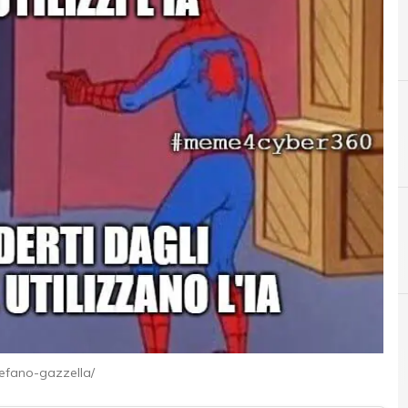
A
AI
tefano-gazzella/