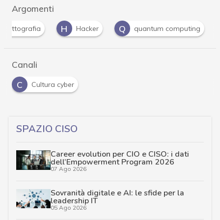
Argomenti
H
Q
Crittografia
Hacker
quantum computing
Canali
C
Cultura cyber
SPAZIO CISO
Career evolution per CIO e CISO: i dati
dell’Empowerment Program 2026
07 Ago 2026
Sovranità digitale e AI: le sfide per la
leadership IT
05 Ago 2026