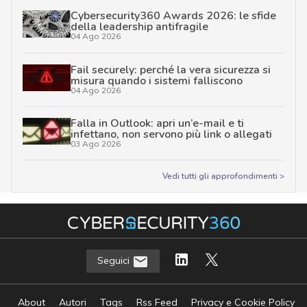
Cybersecurity360 Awards 2026: le sfide
della leadership antifragile
04 Ago 2026
Fail securely: perché la vera sicurezza si
misura quando i sistemi falliscono
04 Ago 2026
Falla in Outlook: apri un’e-mail e ti
infettano, non servono più link o allegati
03 Ago 2026
Vedi tutti gli approfondimenti >
Seguici
About
Autori
Tags
Rss Feed
Privacy e Cookie Policy