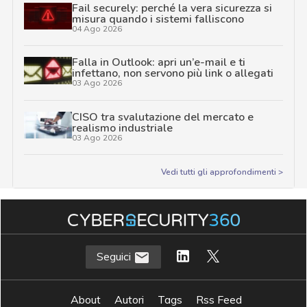
Fail securely: perché la vera sicurezza si
misura quando i sistemi falliscono
04 Ago 2026
Falla in Outlook: apri un’e-mail e ti
infettano, non servono più link o allegati
03 Ago 2026
CISO tra svalutazione del mercato e
realismo industriale
03 Ago 2026
Vedi tutti gli approfondimenti >
Seguici
About
Autori
Tags
Rss Feed