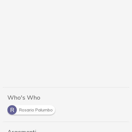
Who's Who
R
Rosario Palumbo
Argomenti