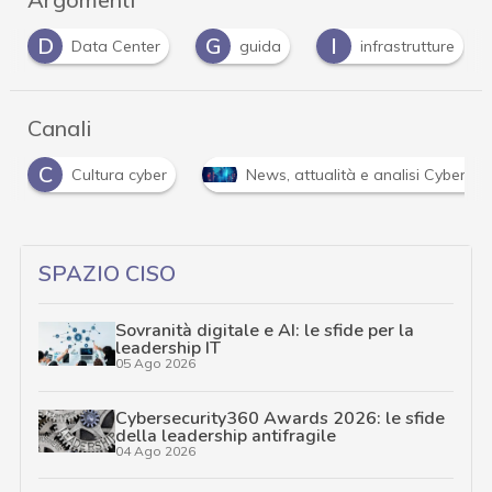
D
G
I
Data Center
guida
infrastrutture
Canali
C
Cultura cyber
News, attualità e analisi Cyber si
SPAZIO CISO
Sovranità digitale e AI: le sfide per la
leadership IT
05 Ago 2026
Cybersecurity360 Awards 2026: le sfide
della leadership antifragile
04 Ago 2026