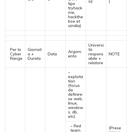
si)
)
tipo
tryhack
me,
hackthe
box et
similia)
Universi
Per la
Giornat
tà
Argom
Cyber
a +
Data
respons
NOTE
ento
Range
Durata
abile +
relatore
–
exploita
tion
(focus
da
definire:
se web,
linux,
window
s, db,
etc)
– Red
(Prese
team