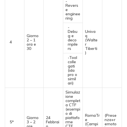
-
Revers
e
enginee
ring
-
Debu
Univa
Giorno
g e
q
2 – 1
deco
(Walte
4
ora e
mpile
r
30
rs
Tiberti
)
-Tool
colle
gati
(ida
pro o
simil
ari)
Simulaz
ione
complet
a CTF
(esempi
o di
RomaTr
(Prese
Giorno
24
piattafo
e
nza+r
5*
3 – 2
Febbrai
rme
(Campi
emoto
ore
o
CTF,