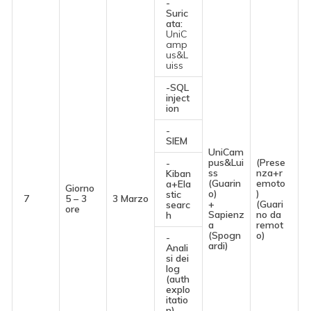
-
Suric
ata:
UniC
amp
us&L
uiss
-SQL
inject
ion
-
SIEM
UniCam
pus&Lui
(Prese
-
ss
nza+r
Kiban
(Guarin
emoto
a+Ela
Giorno
o)
)
stic
7
5 – 3
3 Marzo
+
(Guari
searc
ore
Sapienz
no da
h
a
remot
(Spogn
o)
-
ardi)
Anali
si dei
log
(auth
explo
itatio
n)