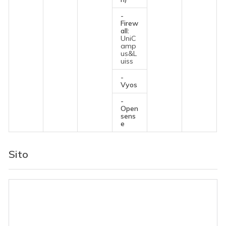
-
Firew
all:
UniC
amp
us&L
uiss
-
Vyos
-
Open
sens
e
Sito