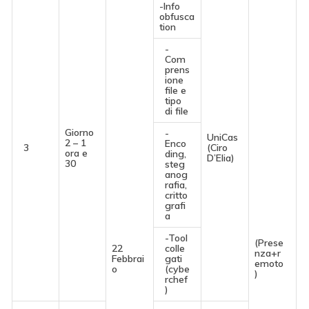
-Info
obfusca
tion
-
Com
prens
ione
file e
tipo
di file
Giorno
-
UniCas
2 – 1
Enco
3
(Ciro
ora e
ding,
D’Elia)
30
steg
anog
rafia,
critto
grafi
a
-Tool
(Prese
22
colle
nza+r
Febbrai
gati
emoto
o
(cybe
)
rchef
)