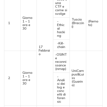
una
CTF e
come si
svolge
Giorno
Tuscia
1 – 1
-
(Remo
1
(Braccin
ora e
Ethic
to)
i)
30
al
hacki
ng
-Kill-
17
chain
Febbrai
o
-OSINT
e
reconni
ssance
(nmap)
UniCam
Giorno
pus&Lui
1 – 1
-
2
ss
ora e
Anali
(Guarin
30
si dei
o)
log e
conc
etti di
foren
sic