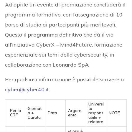
Ad aprile un evento di premiazione concluderà il
programma formativo, con l’assegnazione di 10
borse di studio ai partecipanti più meritevoli.
Questo il
programma definitivo
che dà il via
all’iniziativa CyberX – Mind4Future, formazione
esperienziale sui temi della cybersecurity, in
collaborazione con
Leonardo SpA
.
Per qualsiasi informazione è possibile scrivere a
cyber@cyber40.it
.
Universi
Giornat
tà
Per la
Argom
a +
Data
respons
NOTE
CTF
ento
Durata
abile +
relatore
-Cosa è