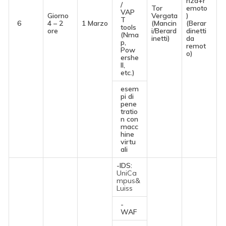
nza+r
/
Tor
emoto
VAP
Giorno
Vergata
)
T
6
4 – 2
1 Marzo
(Mancin
(Berar
tools
ore
i/Berard
dinetti
(Nma
inetti)
da
p,
remot
Pow
o)
ershe
ll,
etc.)
esem
pi di
pene
tratio
n con
macc
hine
virtu
ali
-IDS:
UniCa
mpus&
Luiss
-
WAF