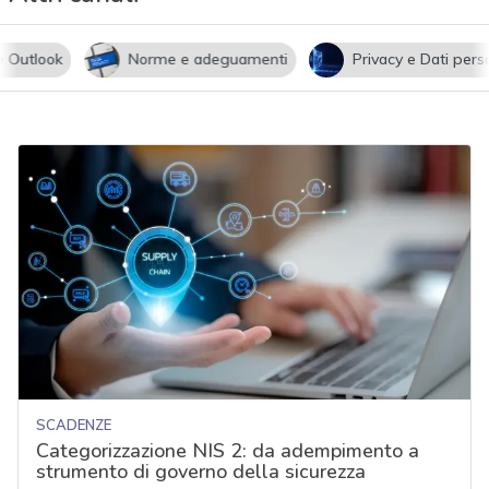
utlook
Norme e adeguamenti
Privacy e Dati persona
SCADENZE
Categorizzazione NIS 2: da adempimento a
strumento di governo della sicurezza