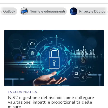
utlook
Norme e adeguamenti
Privacy e Dati persona
LA GUDA PRATICA
NIS2 e gestione del rischio: come collegare
valutazione, impatti e proporzionalità delle
misure