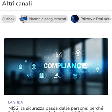
Altri canali
utlook
Norme e adeguamenti
Privacy e Dati persona
LA SFIDA
NIS2, la sicurezza passa dalle persone: perché